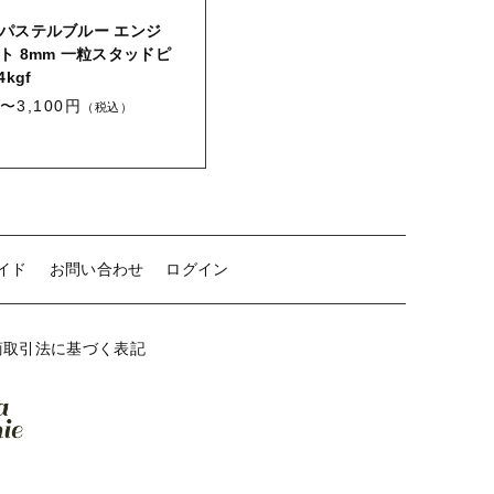
HAPPY BAG
パステルブルー エンジ
-Stone Type-
ト 8mm 一粒スタッドピ
4kgf
-Color Type-
0〜3,100円
（税込）
誕生石
新着商品
セール
イド
お問い合わせ
ログイン
商取引法に基づく表記
当店について
お知らせ
ブログ
ご利用ガイド