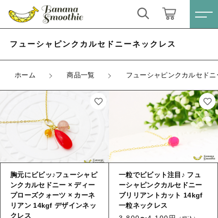
キーワード検索
ログイン / 会員登録
フューシャピンクカルセドニーネックレス
すべて
お気に入り
ホーム
商品一覧
フューシャピンクカルセドニ
こだわり検索
ピアス
親カテゴリ
ネックレス
すべての商品
ピアス
イヤリング
子カテゴリ
ネックレス
胸元にビビッ♪フューシャピ
一粒でビビット注目♪ フュ
ブレスレット
ンクカルセドニー × ディー
ーシャピンクカルセドニー
イヤリング
プローズクォーツ × カーネ
ブリリアントカット 14kgf
価格帯
リング
ブレスレット
リアン 14kgf デザインネッ
一粒ネックレス
～
クレス
3,800〜4,100円