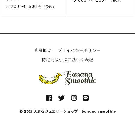
（税込）
リング
5,200〜5,500円
HAPPY BAG
（税込）
その他
HAPPY BAG
在庫あり
セール
-Stone Type-
-Stone Type-
並び順
-Color Type-
-Color Type-
店舗概要
プライバシーポリシー
誕生石
誕生石
特定商取引法に基づく表記
新着商品
セール
© 2021 天然石ジュエリーショップ banana smoothie
当店について
お知らせ