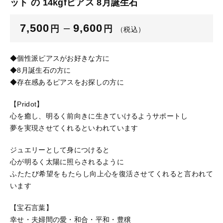
ット の 14kgfピアス 8月誕生石
ブログ
7,500
–
9,600
円
円
（税込）
ご利用ガイド
お問い合わせ
◆個性派ピアスがお好きな方に
◆8月誕生石の方に
ログイン
◆存在感あるピアスをお探しの方に
【Pridot】
心を癒し、明るく前向きに生きていけるようサポートし
夢を実現させてくれるといわれています
ジュエリーとして身につけると
心が明るく太陽に照らされるように
ふたたび希望をもたらし向上心を復活させてくれると言われて
います
【宝石言葉】
幸せ・夫婦間の愛・和合・平和・豊穣