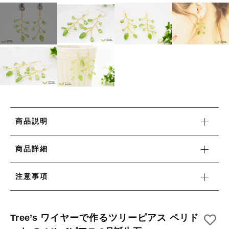
カートを確認する
リング
HAPPY BAG
その他
HAPPY BAG
在庫あり
セール
-Stone Type-
-Stone Type-
並び順
-Color Type-
-Color Type-
誕生石
誕生石
新着商品
商品説明
セール
商品詳細
注意事項
当店について
Tree’s ワイヤーで作るツリーピアス ペリド
お知らせ