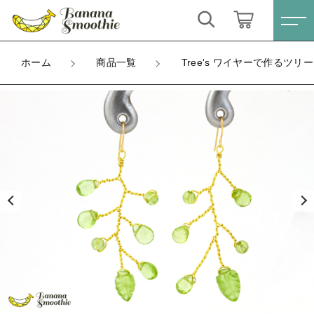
カートに商品を追加しました
キーワード検索
ログイン / 会員登録
ホーム
商品一覧
Tree's ワイヤーで作るツリ
Tree's ワイヤーで作るツリーピアス ペリドット
すべて
の 14kgfピアス 8月誕生石
お気に入り
金具
こだわり検索
ピアス
ラッピング
親カテゴリ
数量
ネックレス
（税込）
すべての商品
ピアス
イヤリング
子カテゴリ
ネックレス
ブレスレット
ショッピングを続ける
イヤリング
価格帯
リング
ブレスレット
～