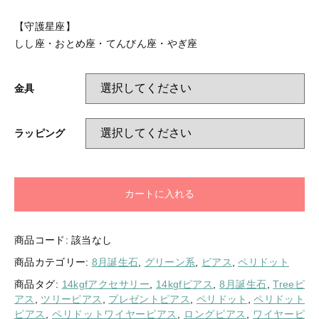
【守護星座】
しし座・おとめ座・てんびん座・やぎ座
金具
ラッピング
カートに入れる
商品コード:
該当なし
商品カテゴリー:
8月誕生石
,
グリーン系
,
ピアス
,
ペリドット
商品タグ:
14kgfアクセサリー
,
14kgfピアス
,
8月誕生石
,
Treeピ
アス
,
ツリーピアス
,
プレゼントピアス
,
ペリドット
,
ペリドット
ピアス
,
ペリドットワイヤーピアス
,
ロングピアス
,
ワイヤーピ