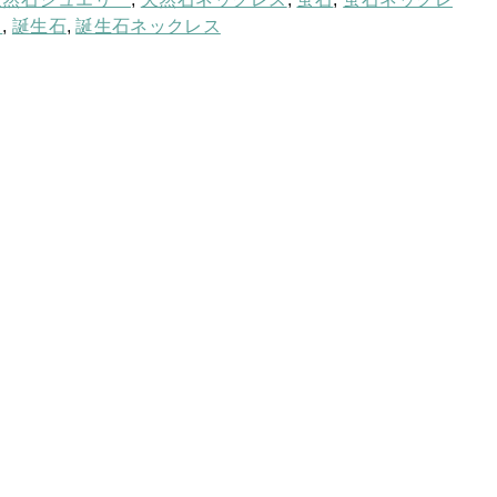
ス
,
誕生石
,
誕生石ネックレス