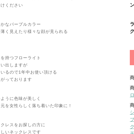
付けください
やかなパープルカラー
と薄く見えたり様々な顔が見られる
す
名を持つフローライト
思い出しますが
いるので1年中お使い頂ける
上がっております
のように色味が美しく
胸元を女性らしく落ち着いた印象に！
ックレスをお探しの方に
欲しいネックレスです