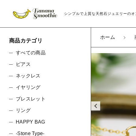
シンプルで上質な天然石ジュエリーのオ
ホーム
商品カテゴリ
カートに商品を追
すべての商品
ピアス
グラデ
ネックレス
ネック
親カテゴリ
金具
イヤリング
ネック
ブレスレット
ラッピ
リング
数量
価格帯
HAPPY BAG
-Stone Type-
～