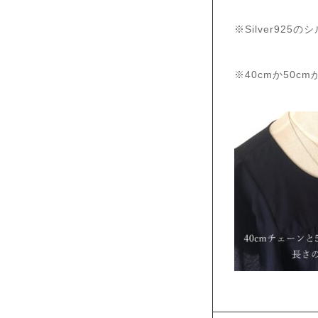
※Silver92
※40cmか50