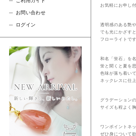
ご利用ガイド
お気軽にお申し
お問い合わせ
ログイン
透明感のある艶
でも光にかざす
フローライトで
和名「蛍石」を
蛍と聞くと夏を
色味が落ち着いて
ネックレスに仕
グラデーション
サイズも程よく
ワンポイントネ
ぜひ身について