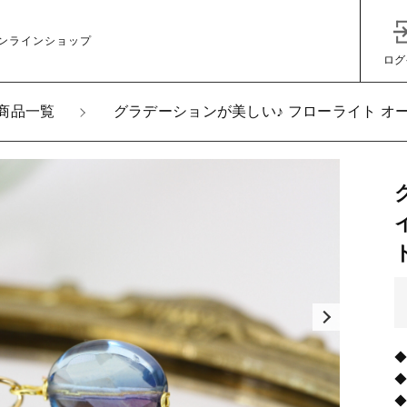
ンラインショップ
ログ
商品一覧
グラデーションが美しい♪ フローライト オー
加しました
ーションが美しい♪ フローライト オーバル型 ブリオレットカッ
レス
子カテゴリ
レスチェーン長さ
ング
その他
在庫あり
セ