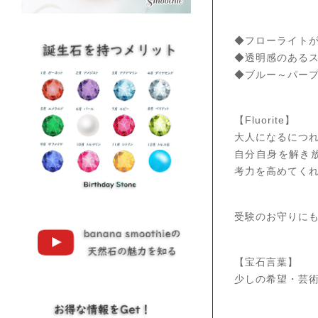
◆フローライト
◆透明感のある
◆ブルー～パー
【Fluorite】
大人になるにつ
自分自身を解き
考力を高めてく
受験のお守りに
【宝石言葉】
少しの希望・芸