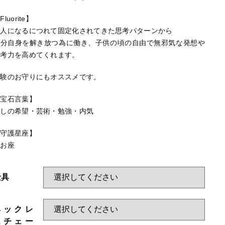
HAPPY BAG
Fluorite】
-Stone Type-
大人になるにつれて固定化されてきた思考パターンから
する
自分自身を解き放つ為に働き、子供の頃の自由で無邪気な発想や
-Color Type-
思考力を高めてくれます。
誕生石
受験のお守りにもオススメです。
新着商品
【宝石言葉】
セール
少しの希望・芸術・勉強・内気
【守護星座】
うお座
当店について
金具
お知らせ
ブログ
ネックレ
ご利用ガイド
スチェー