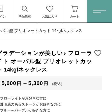
商品検索
イン
お気に入り
カート
ホーム
バル型 ブリオレットカット 14kgfネックレス
グラデーションが美しい♪ フローラ
すべての商品
ト 14kgf
イト オーバル型 ブリオレットカッ
ピアス
ト 14kgfネックレス
ネックレス
（税込）
5,000
–
5,300
円
円
イヤリング
（税込）
ブレスレット
◆フローライトがお好きな方に
リング
◆透明感のあるストーンがお好きな方に
◆ブルー～パープルが好きな方に
ール