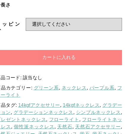
ン長さ
お問い合わせ
ログイン
ラッピン
グ
カートに入れる
商品コード:
該当なし
商品カテゴリー:
グリーン系
,
ネックレス
,
パープル系
,
フ
ローライト
商品タグ:
14kgfアクセサリー
,
14kgfネックレス
,
グラデー
ション
,
グラデーションネックレス
,
シンプルネックレス
,
プレゼントネックレス
,
フローライト
,
フローライトネッ
クレス
,
個性派ネックレス
,
天然石
,
天然石アクセサリー
,
天然石ジュエリー
,
天然石ネックレス
,
蛍石
,
蛍石ネックレ