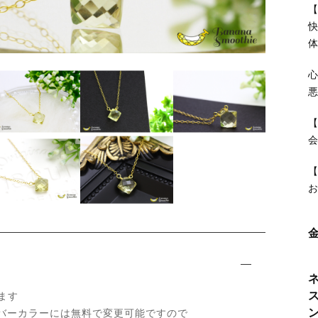
【
ッピングを続ける
カートを確認
会
お
ます
のシルバーカラーには無料で変更可能ですので