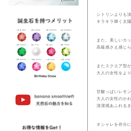
シトリンよりも
キラキラ輝く太
また、美しいカ
高級感さえ感じ
またスクエア型
大人の女性をよ
甘酸っぱいレモ
大人の女性のか
清潔感あふれる
オシャレを存分