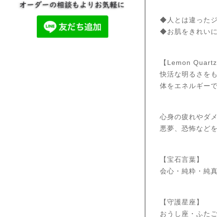
◆人とは違った
◆お肌をきれい
【Lemon Quart
快活な明るさを
体をエネルギー
心身の疲れやダ
悪夢、恐怖など
【宝石言葉】
会心・純粋・純真
【守護星座】
おうし座・ふたご