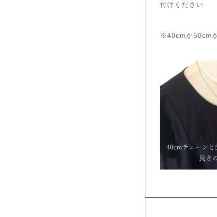
付けください
※40cmか50