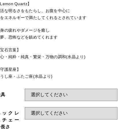
HAPPY BAG
Lemon Quartz】
快活な明るさをもたらし、お腹を中心に
-Stone Type-
体をエネルギーで満たしてくれるとされています
する
-Color Type-
心身の疲れやダメージを癒し
誕生石
悪夢、恐怖などを鎮めてくれます
新着商品
【宝石言葉】
心・純粋・純真・繁栄・万物の調和(水晶より)
セール
【守護星座】
うし座・ふたご座(水晶より)
当店について
金具
お知らせ
ネックレ
ブログ
スチェー
ご利用ガイド
ン長さ