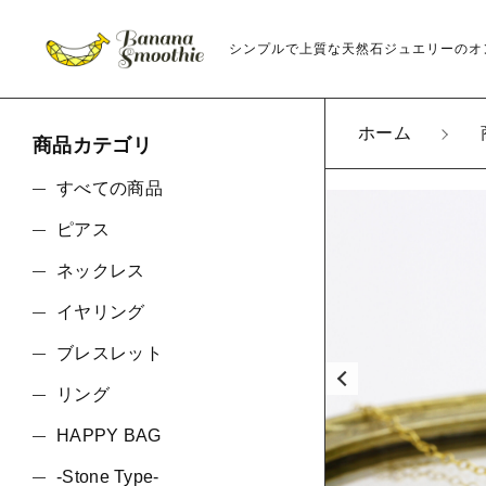
シンプルで上質な天然石ジュエリーのオ
ホーム
商品カテゴリ
カートに商品を追
すべての商品
ピアス
【再販2
ネックレス
ネックレ
親カテゴリ
金具
イヤリング
ネックレ
ブレスレット
ラッピン
リング
数量
価格帯
HAPPY BAG
-Stone Type-
～