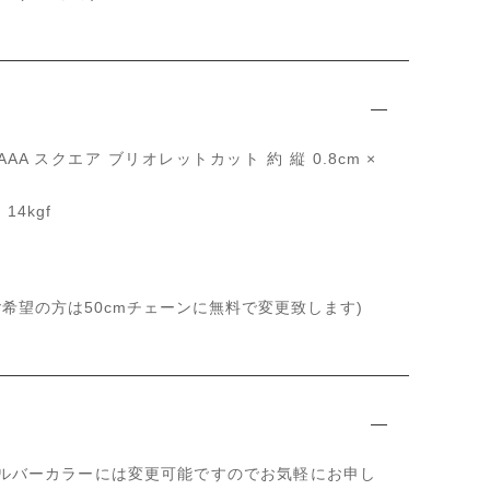
AA スクエア ブリオレットカット 約 縦 0.8cm ×
4kgf
(ご希望の方は50cmチェーンに無料で変更致します)
25のシルバーカラーには変更可能ですのでお気軽にお申し