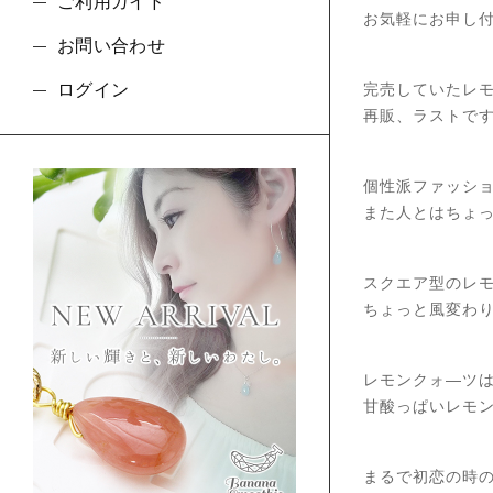
ご利用ガイド
お気軽にお申し
お問い合わせ
ログイン
完売していたレ
再販、ラストで
個性派ファッシ
また人とはちょ
スクエア型のレ
ちょっと風変わ
レモンクォ―ツ
甘酸っぱいレモ
まるで初恋の時の