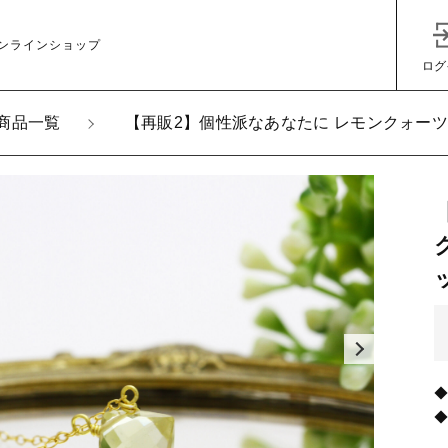
ンラインショップ
ログ
商品一覧
【再販2】個性派なあなたに レモンクォーツ 
加しました
】個性派なあなたに レモンクォーツ スクエア ブリオレットカッ
ス 4月誕生石
子カテゴリ
スチェーン長さ
グ
その他
在庫あり
セ