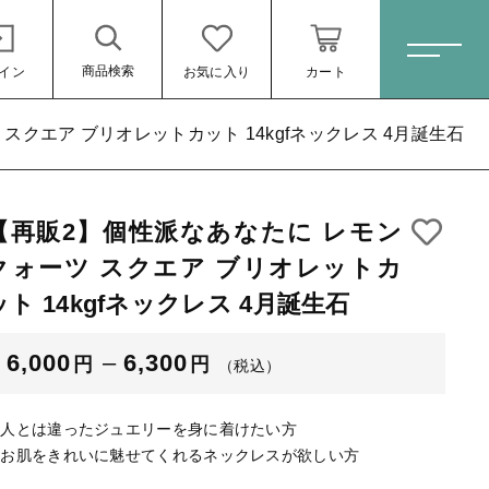
商品検索
イン
お気に入り
カート
ホーム
スクエア ブリオレットカット 14kgfネックレス 4月誕生石
【再販2】個性派なあなたに レモン
すべての商品
ト 14kgf
クォーツ スクエア ブリオレットカ
ピアス
ット 14kgfネックレス 4月誕生石
ネックレス
（税込）
6,000
–
6,300
円
円
イヤリング
（税込）
ブレスレット
◆人とは違ったジュエリーを身に着けたい方
リング
◆お肌をきれいに魅せてくれるネックレスが欲しい方
ール