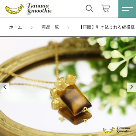
カートに商品を追加しました
キーワード検索
ログイン / 会員登録
ホーム
商品一覧
【再販】引き込まれる縞模様 レ
【再販】引き込まれる縞模様 レクタングル タイガ
すべて
ーアイ × シトリン 14kgf ネックレス
お気に入り
金具
こだわり検索
ピアス
ラッピング
親カテゴリ
ネックレスチェーン長さ
ネックレス
数量
すべての商品
（税込）
ピアス
イヤリング
子カテゴリ
ネックレス
ブレスレット
イヤリング
ショッピングを続ける
価格帯
リング
ブレスレット
～