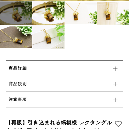
リング
HAPPY BAG
カートを確認する
その他
HAPPY BAG
在庫あり
セール
-Stone Type-
-Stone Type-
並び順
-Color Type-
-Color Type-
誕生石
誕生石
新着商品
商品詳細
セール
商品説明
注意事項
当店について
【再販】引き込まれる縞模様 レクタングル
お知らせ