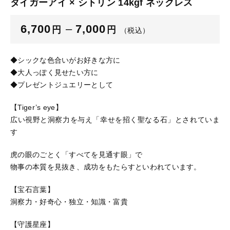
タイガーアイ × シトリン 14kgf ネックレス
ブログ
6,700
–
7,000
円
円
（税込）
ご利用ガイド
お問い合わせ
◆シックな色合いがお好きな方に
◆大人っぽく見せたい方に
ログイン
◆プレゼントジュエリーとして
【Tiger’s eye】
広い視野と洞察力を与え「幸せを招く聖なる石」とされていま
す
虎の眼のごとく「すべてを見通す眼」で
物事の本質を見抜き、成功をもたらすといわれています。
【宝石言葉】
洞察力・好奇心・独立・知識・富貴
【守護星座】