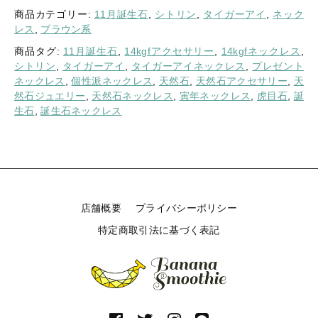
商品カテゴリー:
11月誕生石
,
シトリン
,
タイガーアイ
,
ネック
レス
,
ブラウン系
商品タグ:
11月誕生石
,
14kgfアクセサリー
,
14kgfネックレス
,
シトリン
,
タイガーアイ
,
タイガーアイネックレス
,
プレゼント
ネックレス
,
個性派ネックレス
,
天然石
,
天然石アクセサリー
,
天
然石ジュエリー
,
天然石ネックレス
,
寅年ネックレス
,
虎目石
,
誕
生石
,
誕生石ネックレス
店舗概要
プライバシーポリシー
特定商取引法に基づく表記