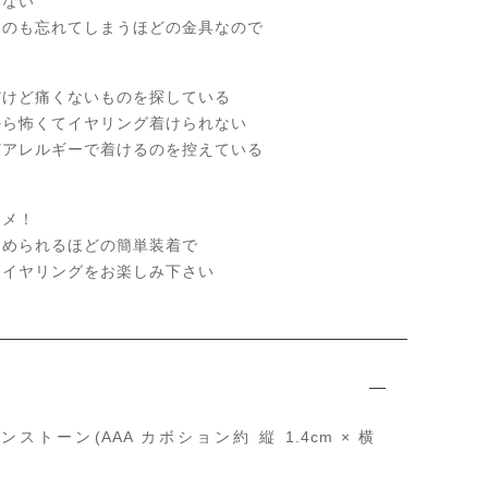
くない
るのも忘れてしまうほどの金具なので
だけど痛くないものを探している
から怖くてイヤリング着けられない
どアレルギーで着けるのを控えている
スメ！
はめられるほどの簡単装着で
にイヤリングをお楽しみ下さい
ストーン(AAA カボション約 縦 1.4cm × 横