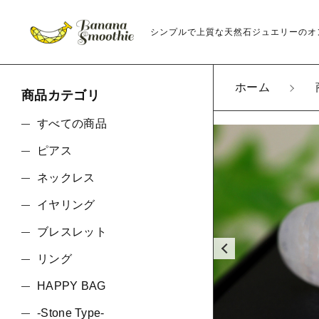
シンプルで上質な天然石ジュエリーのオ
ホーム
商品カテゴリ
カートに商品を追
すべての商品
ピアス
光と影が
ネックレス
トタッチ
親カテゴリ
ラッピン
イヤリング
数量
ブレスレット
リング
価格帯
HAPPY BAG
-Stone Type-
～