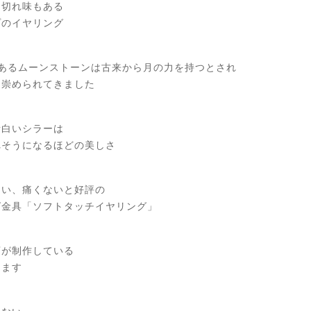
て切れ味もある
プのイヤリング
もあるムーンストーンは古来から月の力を持つとされ
も崇められてきました
青白いシラーは
れそうになるほどの美しさ
ない、痛くないと好評の
グ金具「ソフトタッチイヤリング」
店が制作している
ります