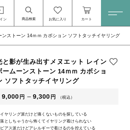
商品検索
イン
お気に入り
カート
ホーム
ンストーン 14ｍｍ カボション ソフトタッチイヤリング
光と影が生み出すメヌエット レイン
すべての商品
ボション ソフ
ボームーンストーン 14ｍｍ カボショ
ピアス
ン ソフトタッチイヤリング
（税込）
ネックレス
9,000
–
9,300
円
円
イヤリング
（税込）
ブレスレット
◆イヤリング派だけど痛くないものを探している
リング
◆落としちゃうから怖くてイヤリング着けられない
◆ピアス派だけどアレルギーで着けるのを控えている
ール