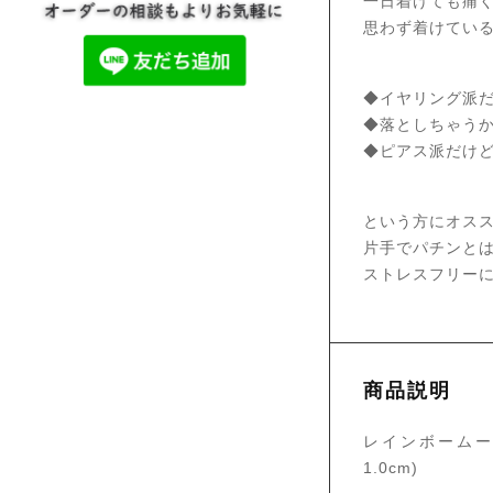
一日着けても痛
思わず着けてい
◆イヤリング派
◆落としちゃう
◆ピアス派だけ
という方にオス
片手でパチンと
ストレスフリー
商品説明
レインボームーン
1.0cm)