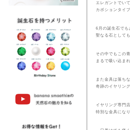
エレガントでい
カボションタイ
6月の誕生石で
聖なる石として
その中でもこの
まるで吸い込ま
また金具は落ち
奇跡のイヤリン
イヤリング専門
特別な金具にな