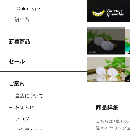
ショ
-Color Type-
誕生石
並び順
新着商品
セール
ご案内
当店について
お知らせ
商品詳細
ブログ
こちらは1点もの
通常イヤリング