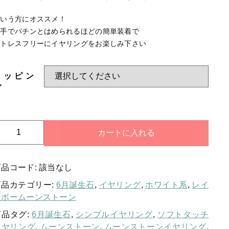
する
HAPPY BAG
という方にオススメ！
-Stone Type-
片手でパチンとはめられるほどの簡単装着で
ストレスフリーにイヤリングをお楽しみ下さい
-Color Type-
誕生石
ラッピン
新着商品
グ
セール
光
カートに入れる
と
影
当店について
商品コード:
該当なし
が
生
お知らせ
商品カテゴリー:
6月誕生石
,
イヤリング
,
ホワイト系
,
レイ
み
ンボームーンストーン
ブログ
出
商品タグ:
6月誕生石
,
シンプルイヤリング
,
ソフトタッチ
す
ご利用ガイド
イヤリング
,
ムーンストーン
,
ムーンストーンイヤリング
,