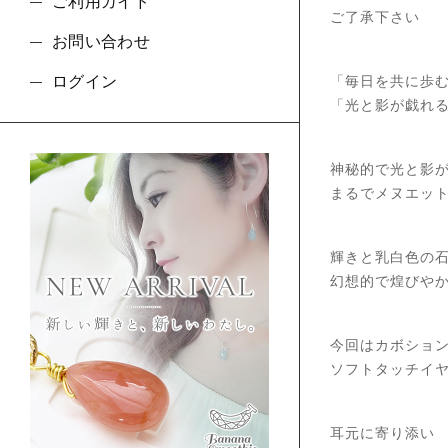
ご利用ガイド
ご了承下さい
お問い合わせ
ログイン
「毎日を共に歩
「光と影が戯れ
神秘的で光と影
まるでメヌエッ
輝きと乳白色の
幻想的で煌びや
今回はカボショ
ソフトタッチイ
耳元に寄り添い