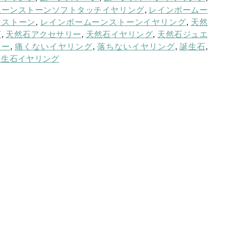
メ
ムーンストーンソフトタッチイヤリング
,
レインボームー
ヌ
お問い合わせ
ンストーン
,
レインボームーンストーンイヤリング
,
天然
エ
石
,
天然石アクセサリー
,
天然石イヤリング
,
天然石ジュエ
ログイン
ッ
リー
,
痛くないイヤリング
,
落ちないイヤリング
,
誕生石
,
ト
誕生石イヤリング
レ
イ
ン
ボ
ー
ム
ー
ン
ス
ト
ー
ン