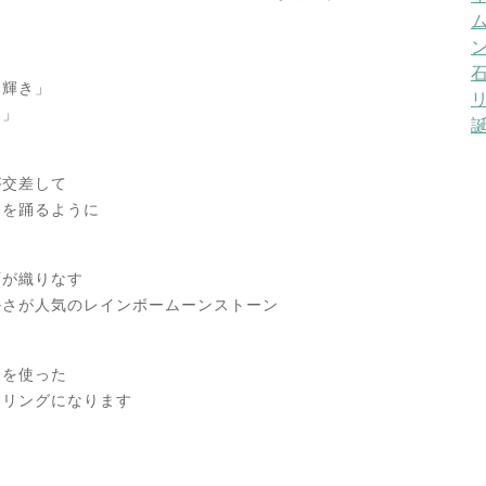
む輝き」
る」
が交差して
トを踊るように
石が織りなす
かさが人気のレインボームーンストーン
ンを使った
ヤリングになります
1
4