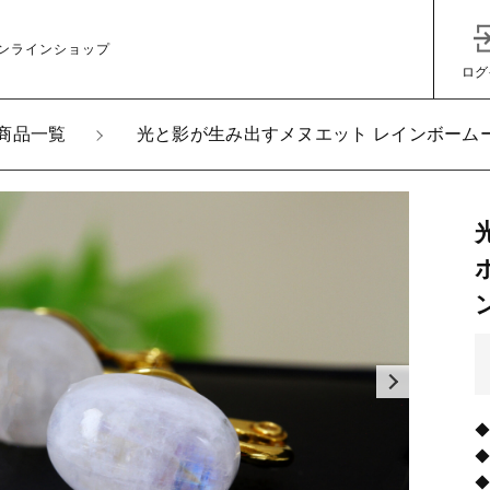
ンラインショップ
ログ
商品一覧
光と影が生み出すメヌエット レインボームー
加しました
生み出すメヌエット レインボームーンストーン 14ｍｍ カ
イヤリング
子カテゴリ
グ
その他
在庫あり
セ