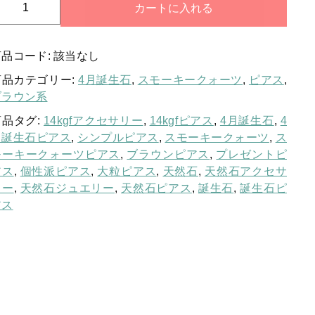
大
カートに入れる
お問い合わせ
粒
ログイン
商品コード:
該当なし
シ
ン
商品カテゴリー:
4月誕生石
,
スモーキークォーツ
,
ピアス
,
プ
ブラウン系
ル
商品タグ:
14kgfアクセサリー
,
14kgfピアス
,
4月誕生石
,
4
ス
月誕生石ピアス
,
シンプルピアス
,
スモーキークォーツ
,
ス
モ
モーキークォーツピアス
,
ブラウンピアス
,
プレゼントピ
ー
アス
,
個性派ピアス
,
大粒ピアス
,
天然石
,
天然石アクセサ
キ
リー
,
天然石ジュエリー
,
天然石ピアス
,
誕生石
,
誕生石ピ
ー
アス
ク
ォ
ー
ツ
ブ
リ
オ