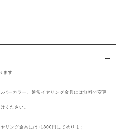
f
ります
25のシルバーカラー、通常イヤリング金具には無料で変更
付けください。
ヤリング金具には+1800円にて承ります