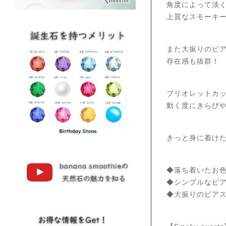
角度によって淡
上質なスモーキ
また大振りのピ
存在感も抜群！
ブリオレットカ
動く度にきらび
きっと身に着け
◆落ち着いたお
◆シンプルなピ
◆大振りのピア