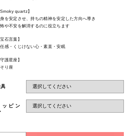
HAPPY BAG
する
Smoky quartz】
-Stone Type-
心身を安定させ、持ちの精神を安定した方向へ導き
恐怖や不安を解消するのに役立ちます
-Color Type-
誕生石
【宝石言葉】
責任感・くじけない心・素直・安眠
新着商品
【守護星座】
セール
さそり座
金具
当店について
ラッピン
お知らせ
グ
ブログ
ご利用ガイド