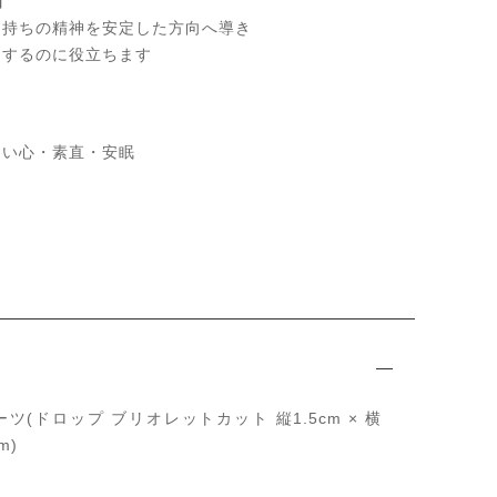
z】
、持ちの精神を安定した方向へ導き
消するのに役立ちます
ない心・素直・安眠
ツ(ドロップ ブリオレットカット 縦1.5cm × 横
m)