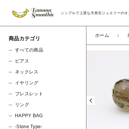
シンプルで上質な天然石ジュエリーのオ
ホーム
商品カテゴリ
カートに商品を追
すべての商品
ピアス
大粒×
ネックレス
生石
親カテゴリ
金具
イヤリング
ラッ
ブレスレット
数量
リング
価格帯
HAPPY BAG
-Stone Type-
～