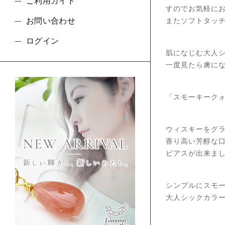
ご利用ガイド
すのでお気軽に
お問い合わせ
またソフトタッチ
ログイン
肌になじむ大人
一度見たら虜に
「スモーキーク
ウィスキーをグ
香り高い芳醇な
ピアスが出来ま
シンプルにスモ
大人シックカラ