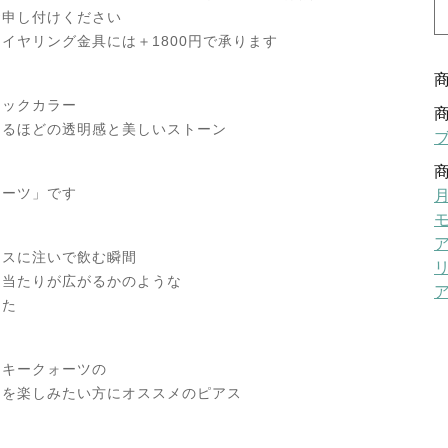
お申し付けください
イヤリング金具には＋1800円で承ります
×
シックカラー
なるほどの透明感と美しいストーン
ォーツ」です
ラスに注いで飲む瞬間
口当たりが広がるかのような
した
ーキークォーツの
ーを楽しみたい方にオススメのピアス