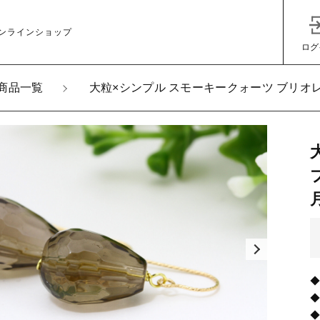
ンラインショップ
ログ
商品一覧
大粒×シンプル スモーキークォーツ ブリオレッ
加しました
シンプル スモーキークォーツ ブリオレットカット 14kgf
子カテゴリ
ピング
その他
在庫あり
セ