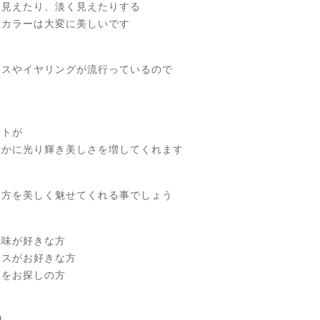
く見えたり、淡く見えたりする
ーカラーは大変に美しいです
アスやイヤリングが流行っているので
1
4
ットが
k
やかに光り輝き美しさを増してくれます
g
f
た方を美しく魅せてくれる事でしょう
色味が好きな方
4
アスがお好きな方
スをお探しの方