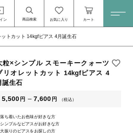
商品検索
イン
お気に入り
カート
ホーム
トカット 14kgfピアス 4月誕生石
大粒×シンプル スモーキークォーツ
すべての商品
ピアス 4月誕
ブリオレットカット 14kgfピアス 4
ピアス
月誕生石
ネックレス
（税込）
5,500
–
7,600
円
円
イヤリング
（税込）
ブレスレット
◆落ち着いたお色味が好きな方
リング
◆シンプルなピアスがお好きな方
◆大振りのピアスをお探しの方
ール