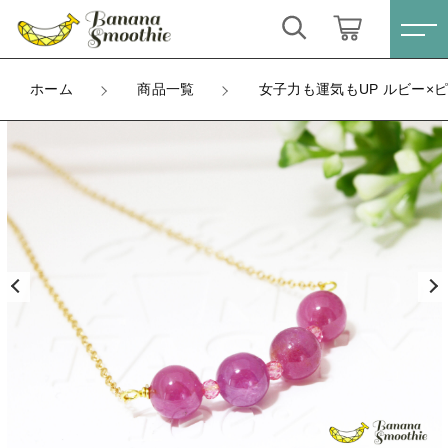
カートに商品を追加しました
キーワード検索
ログイン / 会員登録
ホーム
商品一覧
女子力も運気もUP ルビー×ピ
女子力も運気もUP ルビー×ピンクトパーズ ピンク
すべて
テイストネックレス 14kgf 7月誕生石
お気に入り
金具
こだわり検索
ピアス
ラッピング
親カテゴリ
ネックレスチェーン長さ
ネックレス
数量
すべての商品
（税込）
ピアス
イヤリング
子カテゴリ
ネックレス
ブレスレット
イヤリング
ショッピングを続ける
価格帯
リング
ブレスレット
～