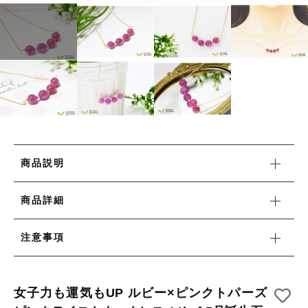
リング
HAPPY BAG
カートを確認する
その他
HAPPY BAG
在庫あり
セール
-Stone Type-
-Stone Type-
並び順
-Color Type-
-Color Type-
誕生石
誕生石
新着商品
商品説明
セール
商品詳細
注意事項
当店について
女子力も運気もUP ルビー×ピンクトパーズ
お知らせ