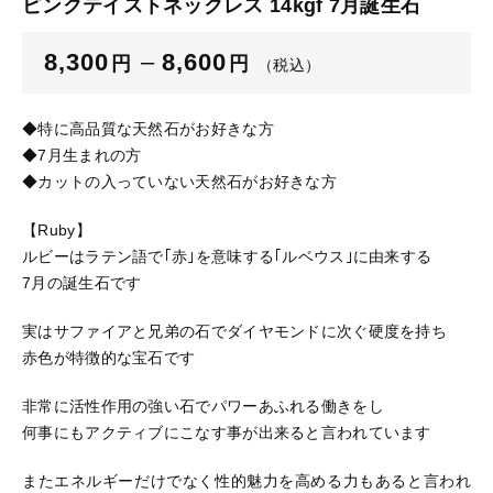
ピンクテイストネックレス 14kgf 7月誕生石
ブログ
8,300
–
8,600
円
円
（税込）
ご利用ガイド
お問い合わせ
◆特に高品質な天然石がお好きな方
◆7月生まれの方
ログイン
◆カットの入っていない天然石がお好きな方
【Ruby】
ルビーはラテン語で｢赤｣を意味する｢ルベウス｣に由来する
7月の誕生石です
実はサファイアと兄弟の石でダイヤモンドに次ぐ硬度を持ち
赤色が特徴的な宝石です
非常に活性作用の強い石でパワーあふれる働きをし
何事にもアクティブにこなす事が出来ると言われています
またエネルギーだけでなく性的魅力を高める力もあると言われ