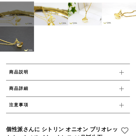
リング
HAPPY BAG
カートを確認する
その他
HAPPY BAG
在庫あり
セール
-Stone Type-
-Stone Type-
並び順
-Color Type-
-Color Type-
誕生石
誕生石
新着商品
商品説明
セール
商品詳細
注意事項
当店について
個性派さんに シトリン オニオン ブリオレッ
お知らせ