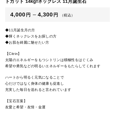
トカット 14kgfネックレス 11月誕生石
ブログ
4,000
–
4,300
円
円
（税込）
ご利用ガイド
お問い合わせ
◆11月誕生月の方
◆輝くネックレスをお探しの方
ログイン
◆お肌を綺麗に魅せたい方
【Citrin】
太陽のエネルギーをもつシトリンは積極性をはぐくみ
希望や勇気などの明るいエネルギーをもたらしてくれます
ハートから明るく元気になることで
心だけではなく身体の健康も促進し
充実した毎日を送れると言われています
【宝石言葉】
友愛と希望・友情・金運