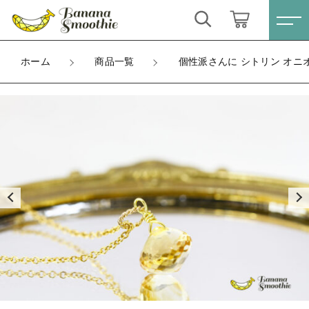
カートに商品を追加しました
キーワード検索
ログイン / 会員登録
ホーム
商品一覧
個性派さんに シトリン オニオ
個性派さんに シトリン オニオン ブリオレットカ
すべて
ット 14kgfネックレス 11月誕生石
お気に入り
金具
こだわり検索
ピアス
ラッピング
親カテゴリ
ネックレスチェーン長さ
ネックレス
数量
すべての商品
（税込）
ピアス
イヤリング
子カテゴリ
ネックレス
ブレスレット
イヤリング
ショッピングを続ける
価格帯
リング
ブレスレット
～