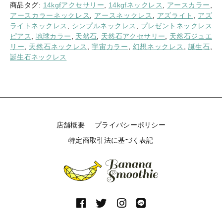
の
商品タグ:
14kgfアクセサリー
,
14kgfネックレス
,
アースカラー
,
魅
アースカラーネックレス
,
アースネックレス
,
アズライト
,
アズ
力
ライトネックレス
,
シンプルネックレス
,
プレゼントネックレス
が
ピアス
,
地球カラー
,
天然石
,
天然石アクセサリー
,
天然石ジュエ
詰
リー
,
天然石ネックレス
,
宇宙カラー
,
幻想ネックレス
,
誕生石
,
ま
誕生石ネックレス
っ
た
濃
い
ア
ー
店舗概要
プライバシーポリシー
ス
カ
特定商取引法に基づく表記
ラ
ー
ア
ズ
ラ
イ
ト
オ