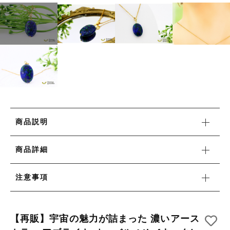
リング
HAPPY BAG
カートを確認する
その他
HAPPY BAG
在庫あり
セール
-Stone Type-
-Stone Type-
並び順
-Color Type-
-Color Type-
誕生石
誕生石
新着商品
商品説明
セール
商品詳細
注意事項
当店について
【再販】宇宙の魅力が詰まった 濃いアース
お知らせ