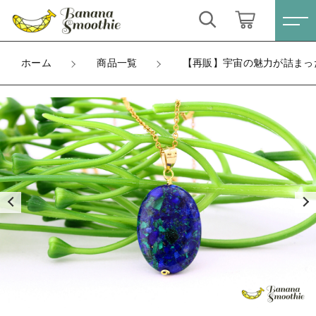
カートに商品を追加しました
キーワード検索
ログイン / 会員登録
ホーム
商品一覧
【再販】宇宙の魅力が詰まった
【再販】宇宙の魅力が詰まった 濃いアースカラー
すべて
アズライト オーバル 14kgfネックレス
お気に入り
金具
こだわり検索
ピアス
ラッピング
親カテゴリ
ネックレスチェーン長さ
ネックレス
数量
すべての商品
（税込）
ピアス
イヤリング
子カテゴリ
ネックレス
ブレスレット
イヤリング
ショッピングを続ける
価格帯
リング
ブレスレット
～