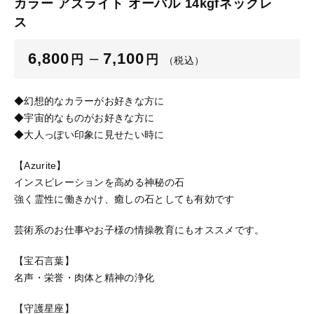
カラー アズライト オーバル 14kgfネックレ
ス
ブログ
ご利用ガイド
6,800
–
7,100
円
円
（税込）
お問い合わせ
◆幻想的なカラーがお好きな方に
ログイン
◆宇宙的なものがお好きな方に
◆大人っぽい印象に見せたい時に
【Azurite】
インスピレーションを高める神秘の石
強く霊性に働きかけ、癒しの石としても有効です
芸術系のお仕事やお子様の情操教育にもオススメです。
【宝石言葉】
名声・栄誉・肉体と精神の浄化
【守護星座】