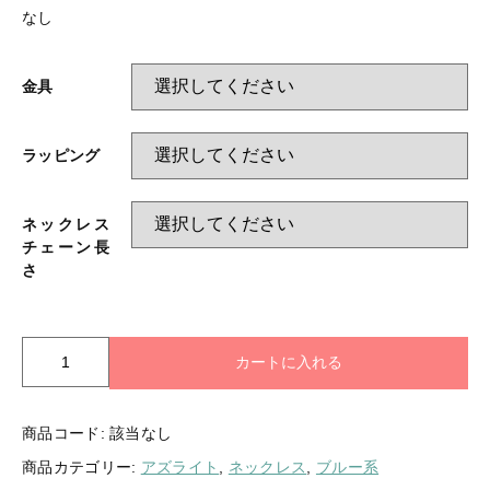
なし
金具
ラッピング
ネックレス
チェーン長
さ
【
カートに入れる
再
販
】
商品コード:
該当なし
宇
商品カテゴリー:
アズライト
,
ネックレス
,
ブルー系
宙