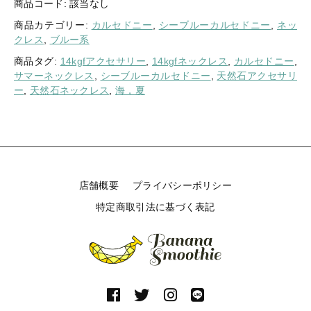
り
商品コード:
該当なし
】
商品カテゴリー:
カルセドニー
,
シーブルーカルセドニー
,
ネッ
美
クレス
,
ブルー系
し
い
商品タグ:
14kgfアクセサリー
,
14kgfネックレス
,
カルセドニー
,
海
サマーネックレス
,
シーブルーカルセドニー
,
天然石アクセサリ
の
ー
,
天然石ネックレス
,
海，夏
色
味
シ
ー
ブ
ル
店舗概要
プライバシーポリシー
ー
カ
特定商取引法に基づく表記
ル
セ
ド
ニ
ー
マ
ー