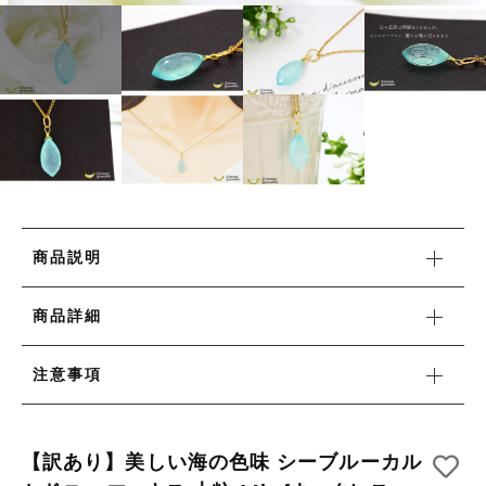
リング
HAPPY BAG
カートを確認する
その他
HAPPY BAG
在庫あり
セール
-Stone Type-
-Stone Type-
並び順
-Color Type-
-Color Type-
誕生石
誕生石
新着商品
商品説明
セール
商品詳細
注意事項
当店について
【訳あり】美しい海の色味 シーブルーカル
お知らせ