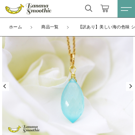
カートに商品を追加しました
キーワード検索
ログイン / 会員登録
ホーム
商品一覧
【訳あり】美しい海の色味 シー
【訳あり】美しい海の色味 シーブルーカルセドニ
すべて
ー マーキス 大粒 14kgfネックレス
お気に入り
金具
こだわり検索
ピアス
ラッピング
親カテゴリ
ネックレスチェーン長さ
ネックレス
数量
すべての商品
（税込）
ピアス
イヤリング
子カテゴリ
ネックレス
ブレスレット
イヤリング
ショッピングを続ける
価格帯
リング
ブレスレット
～