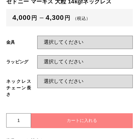
セドニー マーキス 大粒 14kgfネックレス
ブログ
4,000
–
4,300
円
円
（税込）
ご利用ガイド
お問い合わせ
金具
ログイン
ラッピング
ネックレス
チェーン長
さ
【
カートに入れる
訳
あ