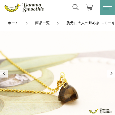
カートに商品を追加しました
キーワード検索
ログイン / 会員登録
ホーム
商品一覧
胸元に大人の煌めき スモーキー
胸元に大人の煌めき スモーキークォーツ トリリア
すべて
ントカット シンプル 14kgf ネックレス 4月誕生石
お気に入り
金具
こだわり検索
ピアス
ラッピング
親カテゴリ
ネックレスチェーン長さ
ネックレス
数量
すべての商品
（税込）
ピアス
イヤリング
子カテゴリ
ネックレス
ブレスレット
イヤリング
ショッピングを続ける
価格帯
リング
ブレスレット
～