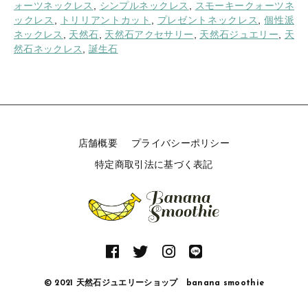
き
ォーツネックレス
,
シンプルネックレス
,
スモーキークォーツネ
ス
ックレス
,
トリリアントカット
,
プレゼントネックレス
,
個性派
モ
ネックレス
,
天然石
,
天然石アクセサリー
,
天然石ジュエリー
,
天
ー
然石ネックレス
,
誕生石
キ
ー
ク
ォ
ー
ツ
店舗概要
プライバシーポリシー
ト
リ
特定商取引法に基づく表記
リ
ア
ン
ト
カ
ッ
ト
シ
© 2021 天然石ジュエリーショップ banana smoothie
ン
プ