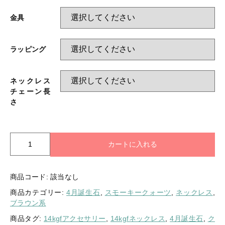
金具
ラッピング
ネックレス
チェーン長
さ
胸
カートに入れる
元
に
大
商品コード:
該当なし
人
商品カテゴリー:
4月誕生石
,
スモーキークォーツ
,
ネックレス
,
の
ブラウン系
煌
め
商品タグ:
14kgfアクセサリー
,
14kgfネックレス
,
4月誕生石
,
ク