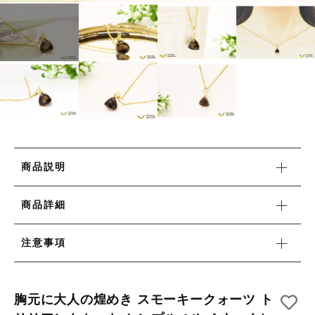
リング
HAPPY BAG
カートを確認する
その他
HAPPY BAG
在庫あり
セール
-Stone Type-
-Stone Type-
並び順
-Color Type-
-Color Type-
誕生石
誕生石
新着商品
商品説明
セール
商品詳細
注意事項
当店について
胸元に大人の煌めき スモーキークォーツ ト
お知らせ