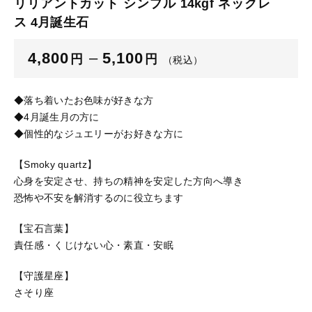
リリアントカット シンプル 14kgf ネックレ
ス 4月誕生石
ブログ
ご利用ガイド
4,800
–
5,100
円
円
（税込）
お問い合わせ
◆落ち着いたお色味が好きな方
ログイン
◆4月誕生月の方に
◆個性的なジュエリーがお好きな方に
【Smoky quartz】
心身を安定させ、持ちの精神を安定した方向へ導き
恐怖や不安を解消するのに役立ちます
【宝石言葉】
責任感・くじけない心・素直・安眠
【守護星座】
さそり座