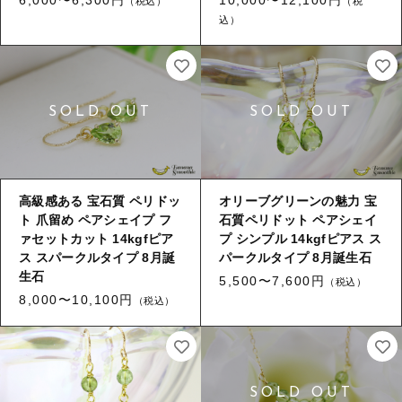
（税込）
（税
リング
HAPPY BAG
込）
その他
HAPPY BAG
在庫あり
セール
-Stone Type-
-Stone Type-
並び順
-Color Type-
-Color Type-
誕生石
誕生石
高級感ある 宝石質 ペリドッ
オリーブグリーンの魅力 宝
新着商品
ト 爪留め ペアシェイプ フ
石質ペリドット ペアシェイ
ァセットカット 14kgfピア
プ シンプル 14kgfピアス ス
ス スパークルタイプ 8月誕
パークルタイプ 8月誕生石
セール
生石
5,500〜7,600円
（税込）
8,000〜10,100円
（税込）
当店について
お知らせ