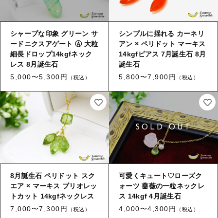
シャープな印象 グリーン サ
シンプルに揺れる カーネリ
ードニクスアゲート Ⓐ 大粒
アン × ペリドット マーキス
細長ドロップ14kgfネック
14kgfピアス 7月誕生石 8月
レス 8月誕生石
誕生石
5,000〜5,300円
5,800〜7,900円
（税込）
（税込）
8月誕生石 ペリドット スク
可愛くキュート♡ローズク
エア × マーキス ブリオレッ
ォーツ 薔薇の一粒ネックレ
トカット 14kgfネックレス
ス 14kgf 4月誕生石
7,000〜7,300円
4,000〜4,300円
（税込）
（税込）