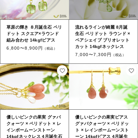
ブログ
ご利用ガイド
草原の輝き ８月誕生石 ペリ
流れるラインが綺麗 8月誕
ドット スクエア×ラウンド
生石 ペリドット ラウンド ×
お問い合わせ
組み合わせ 14kgfピアス
ペアシェイプ ブリオレット
カット 14kgfネックレス
6,800〜8,900円
ログイン
（税込）
7,000〜7,300円
（税込）
優しいピンクの果実 グァバ
優しいピンクの果実ピアス
クォーツ × ペリドット × レ
グァバクォーツ × ペリドッ
インボームーンストーン
ト × レインボームーンスト
14kgfネックレス 4月誕生石
ーン 14kgfピアス 4月誕生