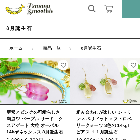
キーワード検索
ログイン / 会員登録
8月誕生石
すべて
お気に入り
ホーム
商品一覧
8月誕生石
こだわり検索
ピアス
親カテゴリ
ネックレス
すべての商品
ピアス
イヤリング
子カテゴリ
ネックレス
薄紫とピンクの可愛らしさ
組み合わせが楽しい シトリ
ブレスレット
満点♡ パープル サードニク
ン × ペリドット × ストロベ
イヤリング
スアゲート 大粒 オーバル
リークォーツ 3色の 14kgf
価格帯
リング
ブレスレット
14kgfネックレス 8月誕生石
ピアス １１月誕生石
～
6,000〜6,300円
10,000〜12,100円