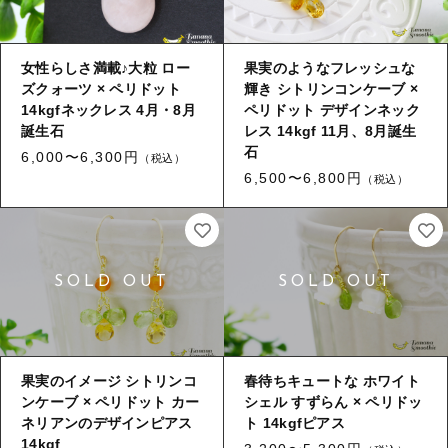
女性らしさ満載♪大粒 ロー
果実のようなフレッシュな
ズクォーツ × ペリドット
輝き シトリンコンケーブ ×
14kgfネックレス 4月・8月
ペリドット デザインネック
誕生石
レス 14kgf 11月、8月誕生
石
6,000〜6,300円
（税込）
6,500〜6,800円
（税込）
果実のイメージ シトリンコ
春待ちキュートな ホワイト
ンケーブ × ペリドット カー
シェル すずらん × ペリドッ
ネリアンのデザインピアス
ト 14kgfピアス
14kgf