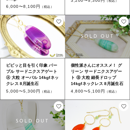
3,200〜5,300円
（税込）
6,000〜8,100円
（税込）
ビビッと目を引く印象 パー
個性派さんにオススメ！ グ
プル サードニクスアゲート
リーン サードニクスアゲー
Ⓐ 大粒 オーバル 14kgfネッ
ト Ⓑ 大粒 細長ドロップ
クレス 8月誕生石
14kgfネックレス 8月誕生石
5,000〜5,300円
4,800〜5,100円
（税込）
（税込）