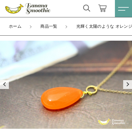
カートに商品を追加しました
キーワード検索
ログイン / 会員登録
ホーム
商品一覧
光輝く太陽のような オレンジジ
光輝く太陽のような オレンジジェイド 大粒
すべて
14kgf ネックレス 5月誕生石
お気に入り
金具
こだわり検索
ピアス
ラッピング
親カテゴリ
ネックレスチェーン長さ
ネックレス
数量
すべての商品
（税込）
ピアス
イヤリング
子カテゴリ
ネックレス
ブレスレット
イヤリング
ショッピングを続ける
価格帯
リング
ブレスレット
～