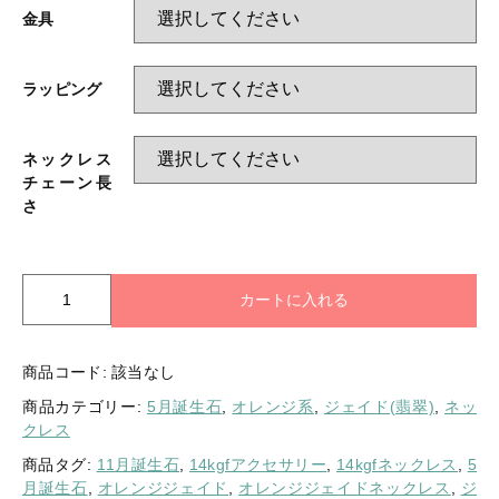
金具
ラッピング
ネックレス
チェーン長
さ
光
カートに入れる
輝
く
太
商品コード:
該当なし
陽
商品カテゴリー:
5月誕生石
,
オレンジ系
,
ジェイド(翡翠)
,
ネッ
の
クレス
よ
う
商品タグ:
11月誕生石
,
14kgfアクセサリー
,
14kgfネックレス
,
5
な
月誕生石
,
オレンジジェイド
,
オレンジジェイドネックレス
,
ジ