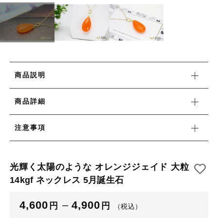
リング
HAPPY BAG
カートを確認する
その他
HAPPY BAG
在庫あり
セール
-Stone Type-
-Stone Type-
並び順
-Color Type-
-Color Type-
商品説明
誕生石
誕生石
商品詳細
新着商品
注意事項
セール
光輝く太陽のような オレンジジェイド 大粒
14kgf ネックレス 5月誕生石
当店について
4,600
–
4,900
円
円
（税込）
お知らせ