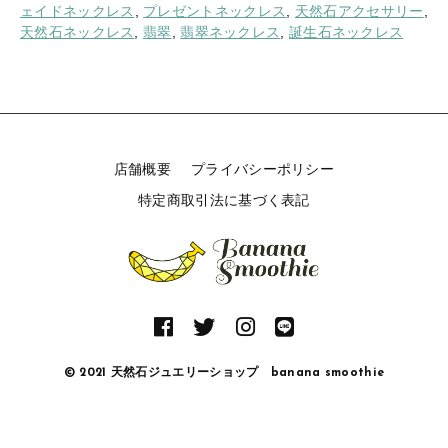
オ
ェイドネックレス
,
プレゼントネックレス
,
天然石アクセサリー
,
レ
天然石ネックレス
,
翡翠
,
翡翠ネックレス
,
誕生石ネックレス
ン
ジ
ジ
ェ
イ
ド
店舗概要
プライバシーポリシー
大
粒
特定商取引法に基づく表記
1
4
k
g
f
ネ
ッ
ク
© 2021 天然石ジュエリーショップ banana smoothie
レ
ス
5