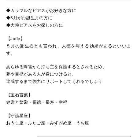
◆カラフルなピアスがお好きな方に
ブログ
◆5月がお誕生月の方に
ご利用ガイド
◆大粒ピアスをお探しの方に
お問い合わせ
【Jade】
５月の誕生石とも言われ、人徳を与える効果があるといいま
ログイン
す。
あらゆる障害から持ち主を保護するとされるため、
夢や目標がある人が身につけると、
達成するまで強力にサポートしてくれるでしょう
【宝石言葉】
健康と繁栄・福徳・長寿・幸福
【守護星座】
おうし座・ふたご座・みずがめ座・うお座