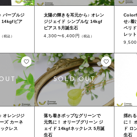
♪ パープルジ
太陽の輝きを耳元から♪ オレン
Colo
14kgfピア
ジジェイド シンプルな 14kgf
せ♪着
ピアス 5月誕生石
ペリド
レット
4,300〜6,400円
（税込）
（税込）
9,50
Y♪ オレンジジ
落ち着きポップなグリーンで
揺れる
ローズ カーネ
元気に！ オリーブグリーン ジ
に！ 
ネックレス
ェイド 14kgfネックレス 5月誕
ド ロン
生石
生石