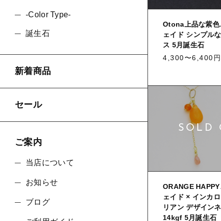
-Color Type-
Otona上品な紫色
誕生石
ェイド シンプルな 
並び順
ス 5月誕生石
4,300〜6,400円
新着商品
セール
ご案内
当店について
お知らせ
ORANGE HAPP
ェイド × インカ
ブログ
リアン デザイン
14kgf 5月誕生石