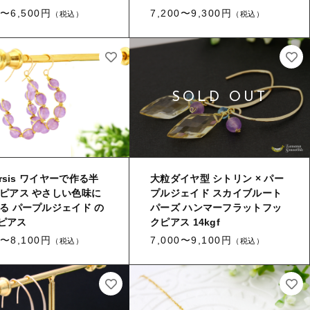
0〜6,500円
7,200〜9,300円
（税込）
（税込）
お問い合わせ
ログイン
arsis ワイヤーで作る半
大粒ダイヤ型 シトリン × パー
ピアス やさしい色味に
プルジェイド スカイブルート
る パープルジェイド の
パーズ ハンマーフラットフッ
fピアス
クピアス 14kgf
0〜8,100円
7,000〜9,100円
（税込）
（税込）