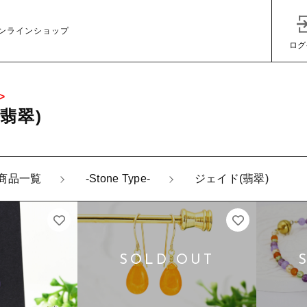
ンラインショップ
ログ
>
翡翠)
商品一覧
-Stone Type-
ジェイド(翡翠)
子カテゴリ
その他
在庫あり
セ