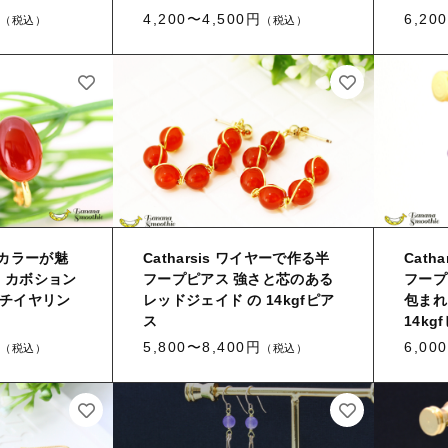
4,200〜4,500円
6,20
（税込）
（税込）
カラーが魅
Catharsis ワイヤーで作る半
Cath
 カボション
フープピアス 強さと芯のある
フープ
ッチイヤリン
レッドジェイド の 14kgfピア
包まれ
ス
14kg
5,800〜8,400円
6,00
（税込）
（税込）