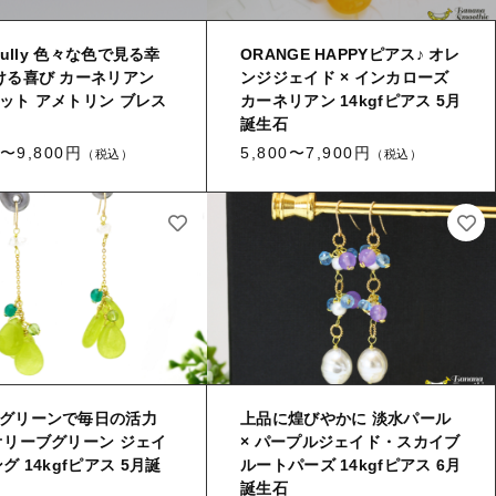
HAPPY BAG
-Stone Type-
rfully 色々な色で見る幸
ORANGE HAPPYピアス♪ オレ
ける喜び カーネリアン
ンジジェイド × インカローズ
-Color Type-
ット アメトリン ブレス
カーネリアン 14kgfピアス 5月
誕生石
誕生石
0〜9,800円
5,800〜7,900円
（税込）
（税込）
新着商品
セール
当店について
お知らせ
グリーンで毎日の活力
上品に煌びやかに 淡水パール
ブログ
オリーブグリーン ジェイ
× パープルジェイド・スカイブ
グ 14kgfピアス 5月誕
ルートパーズ 14kgfピアス 6月
ご利用ガイド
誕生石