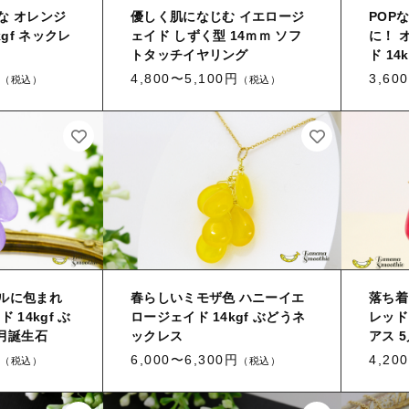
な オレンジ
優しく肌になじむ イエロージ
POP
kgf ネックレ
ェイド しずく型 14ｍｍ ソフ
に！ 
トタッチイヤリング
ド 14
4,800〜5,100円
3,60
（税込）
（税込）
ルに包まれ
春らしいミモザ色 ハニーイエ
落ち着
 14kgf ぶ
ロージェイド 14kgf ぶどうネ
レッド
月誕生石
ックレス
アス 
6,000〜6,300円
4,20
（税込）
（税込）