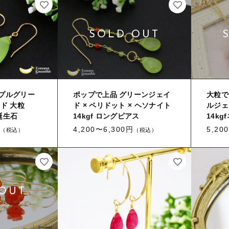
プルグリー
ポップで上品 グリーンジェイ
大粒で
ド 大粒
ド × ペリドット × ヘソナイト
ルジェ
月誕生石
14kgf ロングピアス
14k
4,200〜6,300円
5,20
（税込）
（税込）