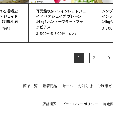
れる 薔薇と
耳元艶やか♪ ワインレッドジェ
シンプ
× ジェイド
イド ペアシェイプ プレーン
インレ
月、7月誕生石
14kgf ハンマーフラットフッ
14k
クピアス
3,30
（税込）
3,500〜5,600円
（税込）
1
2
商品一覧
新着商品
セール
お知らせ
ご利用ガ
店舗概要
プライバシーポリシー
特定