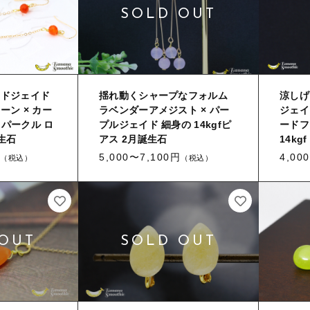
ッドジェイド
揺れ動くシャープなフォルム
涼しげ
ーン × カー
ラベンダーアメジスト × パー
ジェイ
 スパークル ロ
プルジェイド 細身の 14kgfピ
ードフ
生石
アス 2月誕生石
14kgf
5,000〜7,100円
4,00
（税込）
（税込）